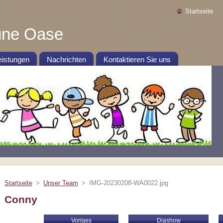
Startseite
üne Oase
eistungen
Nachrichten
Kontaktieren Sie uns
Startseite
>
Unser Team
>
IMG-20230208-WA0022.jpg
Conny
Voriges
Diashow